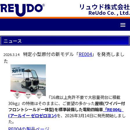
リュウド株式会社
ReUdo Co. , Ltd.
≡
ニュース
特定小型原付の新モデル「
RE004
」を発売しまし
2026.3.14
た
『16歳以上免許不要で大容量荷台に積載
30kg』の特徴はそのままに、ご要望の多かった
屋根(ワイパー付
フロントシールド一体型)を標準装備した電動四輪車
「RE004」
(アールイー ゼロゼロヨン)
を、2026年3月14日に発売開始しまし
た。
RE004の製品ページ