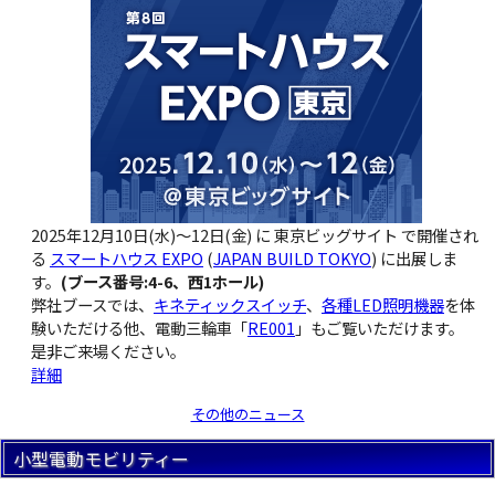
2025年12月10日(水)〜12日(金) に 東京ビッグサイト で開催され
る
スマートハウス EXPO
(
JAPAN BUILD TOKYO
) に出展しま
す。
(ブース番号:4-6、西1ホール)
弊社ブースでは、
キネティックスイッチ
、
各種LED照明機器
を体
験いただける他、電動三輪車「
RE001
」もご覧いただけます。
是非ご来場ください。
詳細
その他のニュース
小型電動モビリティー