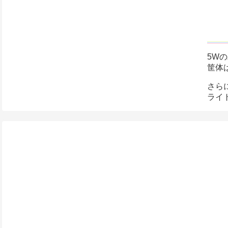
5W
筐体
さら
ライ