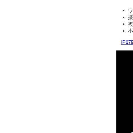
ワ
接
複
小
IP6