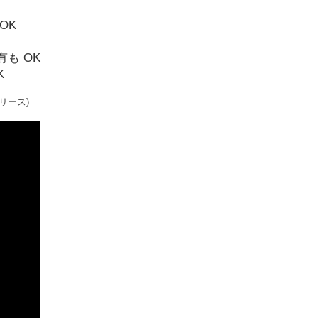
OK
も OK
K
リース)