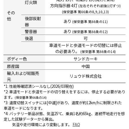
灯火類
方向指示器 4灯
(左右それぞれ前後1灯ずつ)
(保安基準 第66条の8,9,10,13)
その
後部反射
他
あり
(保安基準 第66条の11)
器
警音器
あり
(保安基準 第66条の12)
後退
可
車道モードと歩道モードの切替には停止
の必要あり。
(保安基準 第66条の14)
ボディー色
サンドカーキ
原産国
中国
輸入および総販売
リュウド株式会社
元
*1: 性能等確認済シールなし(2026/03現在)
*2: 車道モードと歩道モードの切り替えをするには、停止する必要があり
ます。
(保安基準 第66条の14)
*3: 速度切替スイッチには[中速]があり、速度が約12km/hに制限された
車道モードになります。
*4: バッテリー新品状態、気温25℃、乗員1名約65kg、連続平地走行を想
定した試験データーから算出。
気温や走行環境により変動します。
FAQ