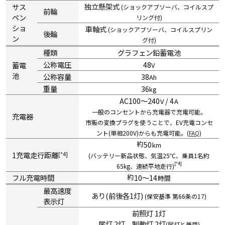
独立懸架式
サス
(ショックアブソーバ、コイルスプ
前輪
ペン
リング付)
ショ
車軸式
(ショックアブソーバ、コイルスプリン
後輪
ン
グ付)
種類
グラフェン鉛蓄電池
公称電圧
48
蓄電
V
池
公称容量
38
Ah
重量
36
kg
AC100〜240
/ 4
V
A
一般のコンセントから充電器で充電可能。
充電器
市販の変換プラグを使うことで、EV充電コンセ
ント(単相200V)からも充電可能。(
FAQ
)
約
50
km
1充電走行距離
*4
(バッテリー新品状態、気温25℃、乗員1名約
*4
65kg、連続平地走行)
フル充電時間
約
10〜14
時間
最高速度
あり(前後各1灯)
(保安基準 第66条の17)
表示灯
前照灯 1灯
尾灯 2灯、制動灯 2灯
(尾灯と兼用)