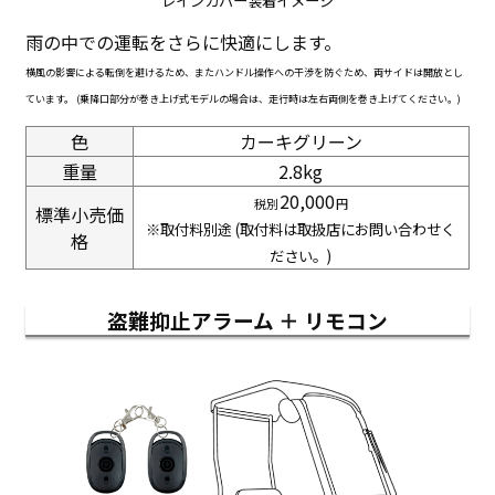
レインカバー装着イメージ
雨の中での運転をさらに快適にします。
横風の影響による転倒を避けるため、またハンドル操作への干渉を防ぐため、両サイドは開放とし
ています。 (乗降口部分が巻き上げ式モデルの場合は、走行時は左右両側を巻き上げてください。)
色
カーキグリーン
重量
2.8
kg
20,000
標準小売価
※取付料別途 (取付料は取扱店にお問い合わせく
格
ださい。)
盗難抑止アラーム ＋ リモコン