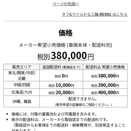
ページの先頭へ
タフ&ワイルドな三輪
RE001
はこちら
価格
380,000
販売エリア
追加配送料
配送料込
希望小売価格
(取扱店まで)
東北
/
関東
/
中部
/
0
380,000
近畿
10,000
390,000
中国
/
四国
20,000
400,000
北海道
/
九州
配送できません。
沖縄
、
離島
(販売希望の店舗様はご相談ください。)
価格には、付属の蓄電池および充電器を含みます。
表示の配送料は、メーカーから取扱店までの配送料です。
（取扱店からお客様までの配送料・納車費用が、別途発生すること
があります。）