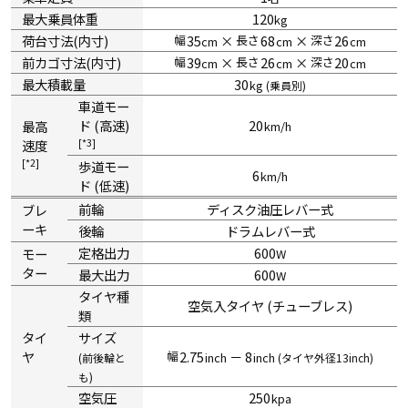
最大乗員体重
120
kg
荷台寸法(内寸)
幅
35
×
長さ
68
×
深さ
26
cm
cm
cm
前カゴ寸法(内寸)
幅
39
×
長さ
26
×
深さ
20
cm
cm
cm
最大積載量
30
kg
(乗員別)
車道モー
ド (高速)
20
最高
km/h
*3
速度
*2
歩道モー
6
km/h
ド (低速)
前輪
ディスク油圧レバー式
ブレ
ーキ
後輪
ドラムレバー式
定格出力
600
モー
W
ター
最大出力
600
W
タイヤ種
空気入タイヤ (チューブレス)
類
タイ
サイズ
ヤ
幅
2.75
－ 8
inch
inch
(前後輪と
(
タイヤ外径
13
inch
)
も)
空気圧
250
kpa