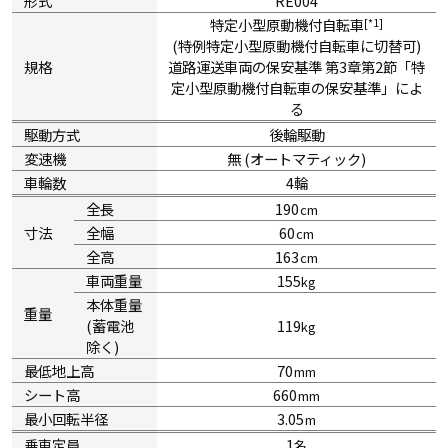
形式
RE004
特定小型原動機付自転車
*1
(特例特定小型原動機付自転車に切替可)
規格
道路運送車両の保安基準 第3章第2節「特
定小型原動機付自転車の保安基準」によ
る
駆動方式
後輪駆動
変速機
無 (オートマティック)
車輪数
4輪
全長
190
cm
寸法
全幅
60
cm
全高
163
cm
車両重量
155
kg
本体重量
重量
(蓄電池
119
kg
除く)
最低地上高
70
mm
シート高
660
mm
最小回転半径
3.05
m
乗車定員
1
名