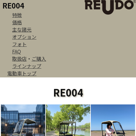
RE004
特徴
価格
主な諸元
オプション
フォト
FAQ
取扱店
・
ご購入
ラインナップ
電動車トップ
RE004